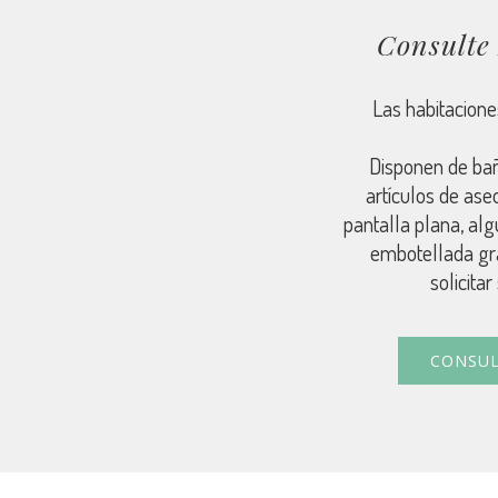
Consulte 
Las habitacion
Disponen de bañ
artículos de aseo
pantalla plana, alg
embotellada gra
solicita
CONSUL