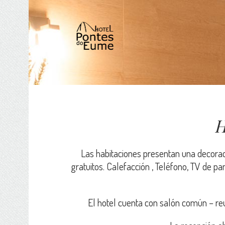
Saltar
al
contenido
H
Las habitaciones presentan una decorac
gratuitos. Calefacción , Teléfono, TV de pa
El hotel cuenta con salón común – reu