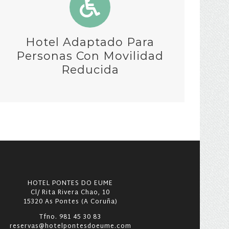
Hotel Adaptado Para
Personas Con Movilidad
Reducida
HOTEL PONTES DO EUME
Cl/ Rita Rivera Chao, 10
15320 As Pontes (A Coruña)
Tfno. 981 45 30 83
reservas@hotelpontesdoeume.com